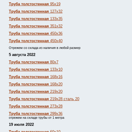
Труба толстостенная
95х19
Труба толстостенная
127х32
Труба толстостенная
133х35
Труба толстостенная
351х32
Труба толстостенная
450х36
Труба толстостенная
450х40
Отрежем со склада из наличия в любой размер
5 августа 2022
Труба толстостенная
80х7
Труба толстостенная
133х10
Труба толстостенная
168х16
Труба толстостенная
168х20
Труба толстостенная
219х20
Труба толстостенная
219х28 сталь 20
Труба толстостенная
273х28
Труба толстостенная
299х36
отрежем на складе трубы от 1 метра
19 июля 2022
Труба толстостенная
60х10