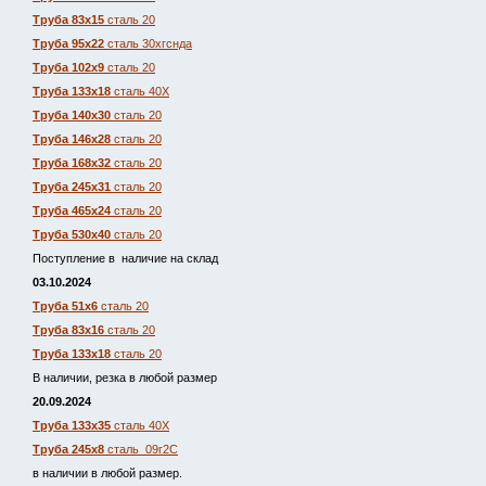
Труба 83х15
сталь 20
Труба 95х22
сталь 30хгснда
Труба 102х9
сталь 20
Труба 133х18
сталь 40Х
Труба 140х30
сталь 20
Труба 146х28
сталь 20
Труба 168х32
сталь 20
Труба 245х31
сталь 20
Труба 465х24
сталь 20
Труба 530х40
сталь 20
Поступление в наличие на склад
03.10.2024
Труба 51х6
сталь 20
Труба 83х16
сталь 20
Труба 133х18
сталь 20
В наличии, резка в любой размер
20.09.2024
Труба 133х35
сталь 40Х
Труба 245х8
сталь 09г2С
в наличии в любой размер.