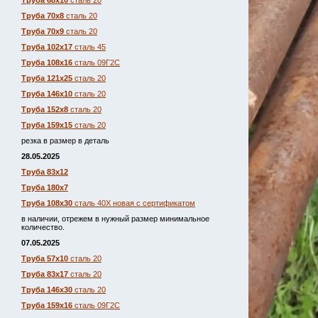
Труба 68х10
сталь 20
Труба 70х8
сталь 20
Труба 70х9
сталь 20
Труба 102х17
сталь 45
Труба 108х16
сталь 09Г2С
Труба 121х25
сталь 20
Труба 146х10
сталь 20
Труба 152х8
сталь 20
Труба 159х15
сталь 20
резка в размер в деталь
28.05.2025
Труба 83х12
Труба 180х7
Труба 108х30
сталь 40Х новая с сертификатом
в наличии, отрежем в нужный размер минимальное
количество.
07.05.2025
Труба 57х10
сталь 20
Труба 83х17
сталь 20
Труба 146х30
сталь 20
Труба 159х16
сталь 09Г2С