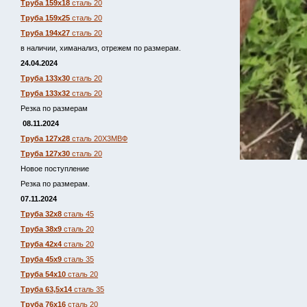
Труба 159х18
сталь 20
Труба 159х25
сталь 20
Труба 194х27
сталь 20
в наличии, химанализ, отрежем по размерам.
24.04.2024
Труба 133х30
сталь 20
Труба 133х32
сталь 20
Резка по размерам
08.11.2024
Труба 127х28
сталь 20Х3МВФ
Труба 127х30
сталь 20
Новое поступление
Резка по размерам.
07.11.2024
Труба 32х8
сталь 45
Труба 38х9
сталь 20
Труба 42х4
сталь 20
Труба 45х9
сталь 35
Труба 54х10
сталь 20
Труба 63,5х14
сталь 35
Труба 76х16
сталь 20