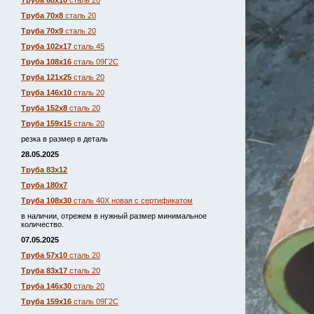
Труба 68х10
сталь 20
Труба 70х8
сталь 20
Труба 70х9
сталь 20
Труба 102х17
сталь 45
Труба 108х16
сталь 09Г2С
Труба 121х25
сталь 20
Труба 146х10
сталь 20
Труба 152х8
сталь 20
Труба 159х15
сталь 20
резка в размер в деталь
28.05.2025
Труба 83х12
Труба 180х7
Труба 108х30
сталь 40Х новая с сертификатом
в наличии, отрежем в нужный размер минимальное
количество.
07.05.2025
Труба 57х10
сталь 20
Труба 83х17
сталь 20
Труба 146х30
сталь 20
Труба 159х16
сталь 09Г2С