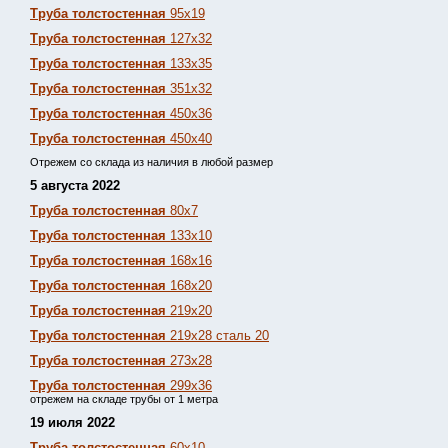
Труба толстостенная
95х19
Труба толстостенная
127х32
Труба толстостенная
133х35
Труба толстостенная
351х32
Труба толстостенная
450х36
Труба толстостенная
450х40
Отрежем со склада из наличия в любой размер
5 августа 2022
Труба толстостенная
80х7
Труба толстостенная
133х10
Труба толстостенная
168х16
Труба толстостенная
168х20
Труба толстостенная
219х20
Труба толстостенная
219х28 сталь 20
Труба толстостенная
273х28
Труба толстостенная
299х36
отрежем на складе трубы от 1 метра
19 июля 2022
Труба толстостенная
60х10