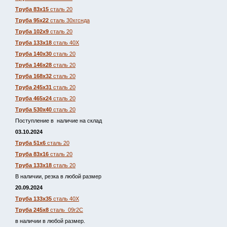
Труба 83х15
сталь 20
Труба 95х22
сталь 30хгснда
Труба 102х9
сталь 20
Труба 133х18
сталь 40Х
Труба 140х30
сталь 20
Труба 146х28
сталь 20
Труба 168х32
сталь 20
Труба 245х31
сталь 20
Труба 465х24
сталь 20
Труба 530х40
сталь 20
Поступление в наличие на склад
03.10.2024
Труба 51х6
сталь 20
Труба 83х16
сталь 20
Труба 133х18
сталь 20
В наличии, резка в любой размер
20.09.2024
Труба 133х35
сталь 40Х
Труба 245х8
сталь 09г2С
в наличии в любой размер.