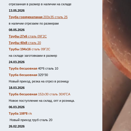
отрезанная в размер в наличии на складе
13.05.2026
Труба горячекатаная
203х35 сталь 25
в наличии отрезаем по размерам
08.05.2026
Трубы 27х6
сталь 09Г2С
Трубы 40х8
сталь 20
Трубы 194х16
сталь 09Г2С
на складе заготовками в размер
24.03.2026
Труба бесшовная
40*6 сталь 10
Труба бесшовная
325*30
Новый приход, резка на отрез в розницу
18.03.2026
Труба бесшовная
152х30 сталь 30ХГСА
Новое поступление на склад, опт и розница.
06.03.2026
Труба 108*8
г/к
Новый приход труб сталь 20
26.02.2026