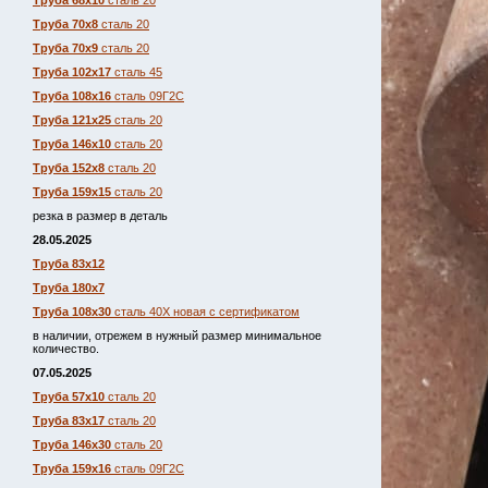
Труба 68х10
сталь 20
Труба 70х8
сталь 20
Труба 70х9
сталь 20
Труба 102х17
сталь 45
Труба 108х16
сталь 09Г2С
Труба 121х25
сталь 20
Труба 146х10
сталь 20
Труба 152х8
сталь 20
Труба 159х15
сталь 20
резка в размер в деталь
28.05.2025
Труба 83х12
Труба 180х7
Труба 108х30
сталь 40Х новая с сертификатом
в наличии, отрежем в нужный размер минимальное
количество.
07.05.2025
Труба 57х10
сталь 20
Труба 83х17
сталь 20
Труба 146х30
сталь 20
Труба 159х16
сталь 09Г2С