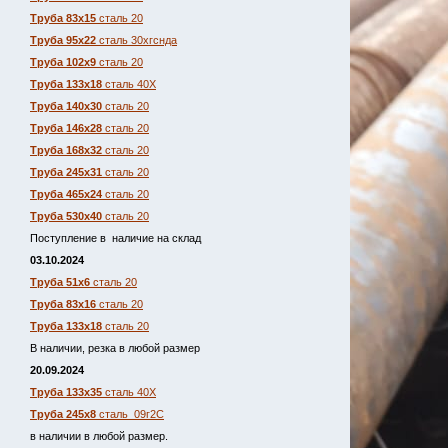
Труба 83х15
сталь 20
Труба 95х22
сталь 30хгснда
Труба 102х9
сталь 20
Труба 133х18
сталь 40Х
Труба 140х30
сталь 20
Труба 146х28
сталь 20
Труба 168х32
сталь 20
Труба 245х31
сталь 20
Труба 465х24
сталь 20
Труба 530х40
сталь 20
Поступление в наличие на склад
03.10.2024
Труба 51х6
сталь 20
Труба 83х16
сталь 20
Труба 133х18
сталь 20
В наличии, резка в любой размер
20.09.2024
Труба 133х35
сталь 40Х
Труба 245х8
сталь 09г2С
в наличии в любой размер.