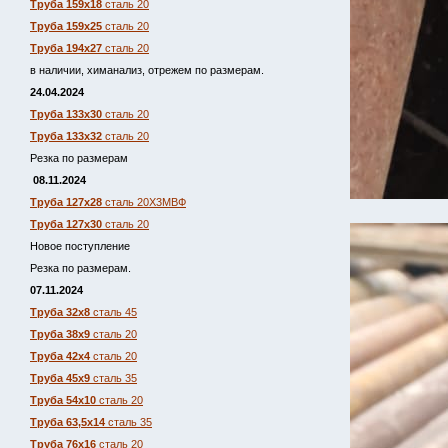
Труба 159х18
сталь 20
Труба 159х25
сталь 20
Труба 194х27
сталь 20
в наличии, химанализ, отрежем по размерам.
24.04.2024
Труба 133х30
сталь 20
Труба 133х32
сталь 20
Резка по размерам
08.11.2024
Труба 127х28
сталь 20Х3МВФ
Труба 127х30
сталь 20
Новое поступление
Резка по размерам.
07.11.2024
Труба 32х8
сталь 45
Труба 38х9
сталь 20
Труба 42х4
сталь 20
Труба 45х9
сталь 35
Труба 54х10
сталь 20
Труба 63,5х14
сталь 35
Труба 76х16
сталь 20