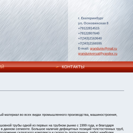
г. Екатеринбург
ул. Основинская 8
+79122814515
+79122807640
+7(343)2163640
+7(343)2166595
E-mail:
granduniv@mail.ru
granduniversal@yandex.ru
ИЙ
КОНТАКТЫ
ный материал во всех видах промышленного производства, машиностроения,
овной трубы одной из первых на трубном рынке с 1999 года, и благодаря
 в данном сегменте. Большое наличие дефицитных позиций толстостенных труб,
сположение складского комплекса и скорость погрузочных работ наиболее