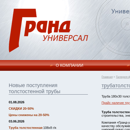
О КОМПАНИИ
Главная
»
Галерея 
Новые поступления
трубатолст
толстостенной трубы
Труба 180х30 толс
01.08.2026
Прайс наличие тру
СКИДКИ 20-50%
Труба толстостен
Цены снижены на 20-50%
строительства, эне
03.06.2026
Компания «Гранд-у
качеству обслужив
Труба толстостенная
108х8 г/к
широкий охват сор