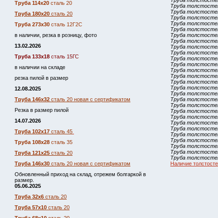
Труба толстостен
Труба 114х20
сталь 20
Труба толстостен
Труба толстостен
Труба 180х20
сталь 20
Труба толстостен
Труба толстостен
Труба 273х30
сталь 12Г2С
Труба толстостен
в наличии, резка в розницу, фото
Труба толстостен
Труба толстостен
13.02.2026
Труба толстостен
Труба толстостен
Труба 133х18
сталь 15ГС
Труба толстостен
Труба толстостен
в наличии на складе
Труба толстостен
Труба толстостен
резка пилой в размер
Труба толстостен
Труба толстостен
12.08.2025
Труба толстостен
Труба 146х32
сталь 20 новая с сертификатом
Труба толстостен
Труба толстостен
Резка в размер пилой
Труба толстостен
Труба толстостен
14.07.2026
Труба толстостен
Труба толстостен
Труба 102х17
сталь 45
Труба толстостен
Труба толстостен
Труба 108х28
сталь 35
Труба толстостен
Труба толстостен
Труба 121х25
сталь 20
Труба толстостен
Труба 146х30
сталь 20 новая с сертификатом
Наличие толстосте
Обновленный приход на склад, отрежем болгаркой в
размер.
05.06.2025
Труба 32х6
сталь 20
Труба 57х10
сталь 20