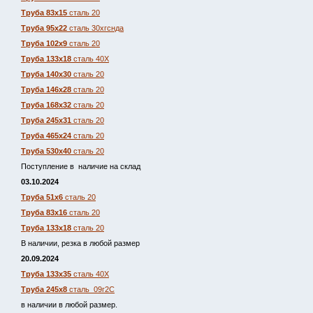
Труба 83х15
сталь 20
Труба 95х22
сталь 30хгснда
Труба 102х9
сталь 20
Труба 133х18
сталь 40Х
Труба 140х30
сталь 20
Труба 146х28
сталь 20
Труба 168х32
сталь 20
Труба 245х31
сталь 20
Труба 465х24
сталь 20
Труба 530х40
сталь 20
Поступление в наличие на склад
03.10.2024
Труба 51х6
сталь 20
Труба 83х16
сталь 20
Труба 133х18
сталь 20
В наличии, резка в любой размер
20.09.2024
Труба 133х35
сталь 40Х
Труба 245х8
сталь 09г2С
в наличии в любой размер.