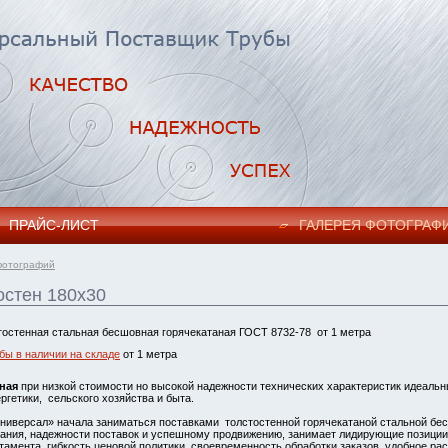
ПРАЙC-ЛИСТ
ГАЛЕРЕЯ ФОТОГРАФ
фотографий
остен 180х30
тостенная стальная бесшовная горячекатаная ГОСТ 8732-78 от 1 метра
бы в наличии на складе
от 1 метра
ная
при низкой стоимости но высокой надежности технических характеристик идеаль
ргетики, сельского хозяйства и быта.
ниверсал» начала заниматься поставками толстостенной горячекатаной стальной бесш
ания, надежности поставок и успешному продвижению, занимает лидирующие позиции
тамента, гибкость ценовой политики, своевременность обработки заказов, удобное ра