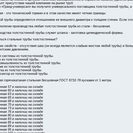
ует присутствие нашей компании на рынке труб.
 «Гранд-универсал» вы получите универсального поставщика толстостенной трубы,
я - это технический термин и в этом качестве имеет четкие границы.
ой трубы определяется отношением ее внешнего диаметра к толщине стенки. Если это з
хнологии производства любая толстостенная труба из стали - бесшовная.
одства толстостенной трубы служит штанга - заготовка цилиндрической формы.
ться стальные трубы толстостенные?
 их свойств - отсутствия шва (он всегда является слабым местом любой трубы) и бол
антским давлениям.
е системы из толстостенной трубы.
 из толстостенной трубы.
омышленность из толстостенной трубы.
е из толстостенной трубы
ка из толстостенной трубы.
сектор из толстостенной трубы.
ая горячекатаная стальная бесшовная ГОСТ 8732-78 кусками от 1 метра
ная 57 в наличии на складе
ная 60 в наличии на складе
ная 63 в наличии на складе
ная 65 в наличии на складе
ная 68 в наличии на складе
ная 70 в наличии на складе
ная 73 в наличии на складе
ная 76 в наличии на складе
ная 80 в наличии на складе
ная 83 в наличии на складе
ная 85 в наличии на складе
ная 89 в наличии на складе
ная 95 в наличии на складе