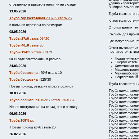
удачно характериз
отрезанная в размер в наличии на складе
Выбирая Компанию
13.05.2026
Труба толстостенна
Труба горячекатаная
203х35 сталь 25
Класс толстостенн
в наличии отрезаем по размерам
С точки зрения те
08.05.2026
Сырьем для произв
Трубы 27х6
сталь 09Г2С
Где могут применя
Трубы 40х8
сталь 20
Ответ вытекает из
противостоять гиг
Трубы 194х16
сталь 09Г2С
Гидравлически
на складе заготовками в размер
Энергосистемы
24.03.2026
Химическая пр
Машиностроени
Труба бесшовная
40*6 сталь 10
Механообработ
Нефтегазовый 
Труба бесшовная
325*30
Труба толстостенн
Новый приход, резка на отрез в розницу
Труба толстостен
18.03.2026
Труба толстостен
Труба толстостен
Труба бесшовная
152х30 сталь 30ХГСА
Труба толстостен
Труба толстостен
Новое поступление на склад, опт и розница.
Труба толстостен
Труба толстостен
06.03.2026
Труба толстостен
Труба 108*8
г/к
Труба толстостен
Труба толстостен
Новый приход труб сталь 20
Труба толстостен
Труба толстостен
26.02.2026
Труба толстостен