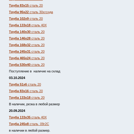
Труба 83х15
сталь 20
Труба 95х22
сталь 30хгснда
Труба 102х9
сталь 20
Труба 133х18
сталь 40Х
Труба 140х30
сталь 20
Труба 146х28
сталь 20
Труба 168х32
сталь 20
Труба 245х31
сталь 20
Труба 465х24
сталь 20
Труба 530х40
сталь 20
Поступление в наличие на склад
03.10.2024
Труба 51х6
сталь 20
Труба 83х16
сталь 20
Труба 133х18
сталь 20
В наличии, резка в любой размер
20.09.2024
Труба 133х35
сталь 40Х
Труба 245х8
сталь 09г2С
в наличии в любой размер.