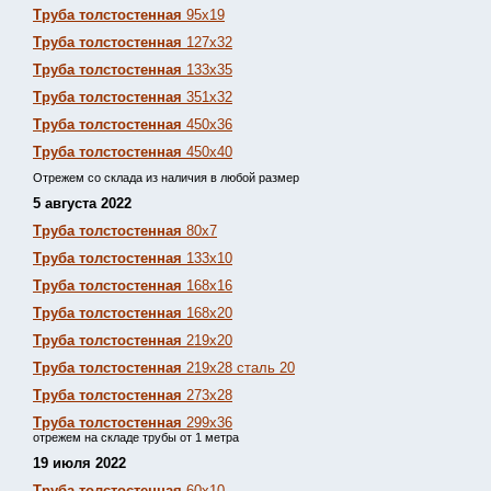
Труба толстостенная
95х19
Труба толстостенная
127х32
Труба толстостенная
133х35
Труба толстостенная
351х32
Труба толстостенная
450х36
Труба толстостенная
450х40
Отрежем со склада из наличия в любой размер
5 августа 2022
Труба толстостенная
80х7
Труба толстостенная
133х10
Труба толстостенная
168х16
Труба толстостенная
168х20
Труба толстостенная
219х20
Труба толстостенная
219х28 сталь 20
Труба толстостенная
273х28
Труба толстостенная
299х36
отрежем на складе трубы от 1 метра
19 июля 2022
Труба толстостенная
60х10