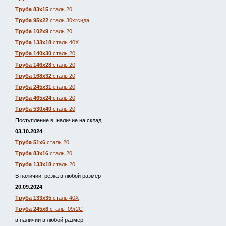
Труба 83х15
сталь 20
Труба 95х22
сталь 30хгснда
Труба 102х9
сталь 20
Труба 133х18
сталь 40Х
Труба 140х30
сталь 20
Труба 146х28
сталь 20
Труба 168х32
сталь 20
Труба 245х31
сталь 20
Труба 465х24
сталь 20
Труба 530х40
сталь 20
Поступление в наличие на склад
03.10.2024
Труба 51х6
сталь 20
Труба 83х16
сталь 20
Труба 133х18
сталь 20
В наличии, резка в любой размер
20.09.2024
Труба 133х35
сталь 40Х
Труба 245х8
сталь 09г2С
в наличии в любой размер.