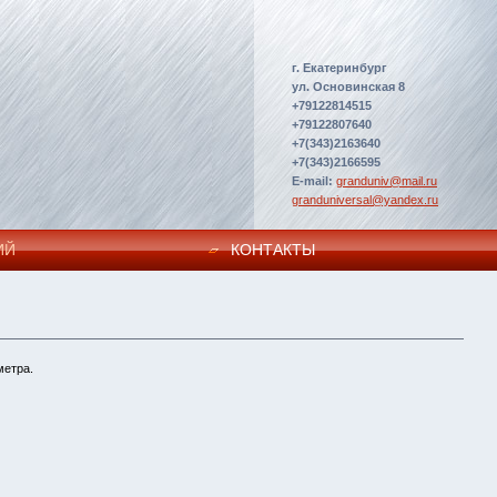
г. Екатеринбург
ул. Основинская 8
+79122814515
+79122807640
+7(343)2163640
+7(343)2166595
E-mail:
granduniv@mail.ru
granduniversal@yandex.ru
ИЙ
КОНТАКТЫ
метра.