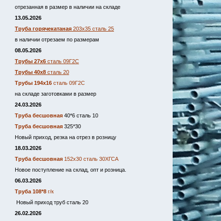
отрезанная в размер в наличии на складе
13.05.2026
Труба горячекатаная
203х35 сталь 25
в наличии отрезаем по размерам
08.05.2026
Трубы 27х6
сталь 09Г2С
Трубы 40х8
сталь 20
Трубы 194х16
сталь 09Г2С
на складе заготовками в размер
24.03.2026
Труба бесшовная
40*6 сталь 10
Труба бесшовная
325*30
Новый приход, резка на отрез в розницу
18.03.2026
Труба бесшовная
152х30 сталь 30ХГСА
Новое поступление на склад, опт и розница.
06.03.2026
Труба 108*8
г/к
Новый приход труб сталь 20
26.02.2026