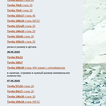
Труба 68х10
сталь 20
Труба 70х8
сталь 20
Труба 70х9
сталь 20
Труба 102х17
сталь 45
Труба 108х16
сталь 09Г2С
Труба 121х25
сталь 20
Труба 146х10
сталь 20
Труба 152х8
сталь 20
Труба 159х15
сталь 20
резка в размер в деталь
28.05.2025
Труба 83х12
Труба 180х7
Труба 108х30
сталь 40Х новая с сертификатом
в наличии, отрежем в нужный размер минимальное
количество.
07.05.2025
Труба 57х10
сталь 20
Труба 83х17
сталь 20
Труба 146х30
сталь 20
Труба 159х16
сталь 09Г2С