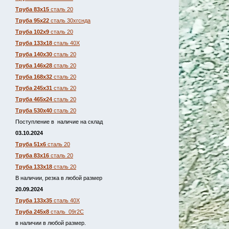
Труба 83х15
сталь 20
Труба 95х22
сталь 30хгснда
Труба 102х9
сталь 20
Труба 133х18
сталь 40Х
Труба 140х30
сталь 20
Труба 146х28
сталь 20
Труба 168х32
сталь 20
Труба 245х31
сталь 20
Труба 465х24
сталь 20
Труба 530х40
сталь 20
Поступление в наличие на склад
03.10.2024
Труба 51х6
сталь 20
Труба 83х16
сталь 20
Труба 133х18
сталь 20
В наличии, резка в любой размер
20.09.2024
Труба 133х35
сталь 40Х
Труба 245х8
сталь 09г2С
в наличии в любой размер.