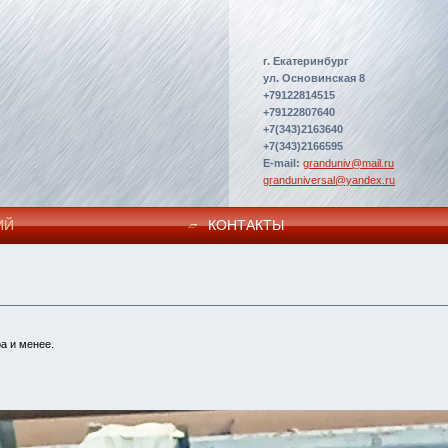
г. Екатеринбург
ул. Основинская 8
+79122814515
+79122807640
+7(343)2163640
+7(343)2166595
E-mail:
granduniv@mail.ru
granduniversal@yandex.ru
ИЙ
КОНТАКТЫ
а и менее.