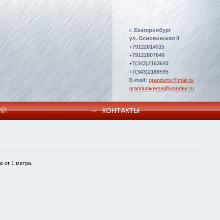
г. Екатеринбург
ул. Основинская 8
+79122814515
+79122807640
+7(343)2163640
+7(343)2166595
E-mail:
granduniv@mail.ru
granduniversal@yandex.ru
ИЙ
КОНТАКТЫ
 от 1 метра.