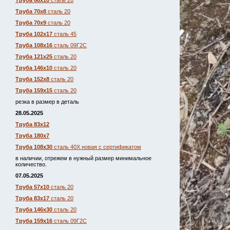
Труба 68х10
сталь 20
Труба 70х8
сталь 20
Труба 70х9
сталь 20
Труба 102х17
сталь 45
Труба 108х16
сталь 09Г2С
Труба 121х25
сталь 20
Труба 146х10
сталь 20
Труба 152х8
сталь 20
Труба 159х15
сталь 20
резка в размер в деталь
28.05.2025
Труба 83х12
Труба 180х7
Труба 108х30
сталь 40Х новая с сертификатом
в наличии, отрежем в нужный размер минимальное
количество.
07.05.2025
Труба 57х10
сталь 20
Труба 83х17
сталь 20
Труба 146х30
сталь 20
Труба 159х16
сталь 09Г2С