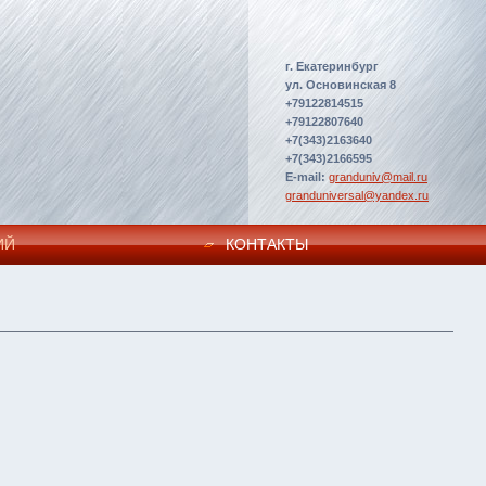
г. Екатеринбург
ул. Основинская 8
+79122814515
+79122807640
+7(343)2163640
+7(343)2166595
E-mail:
granduniv@mail.ru
granduniversal@yandex.ru
ИЙ
КОНТАКТЫ