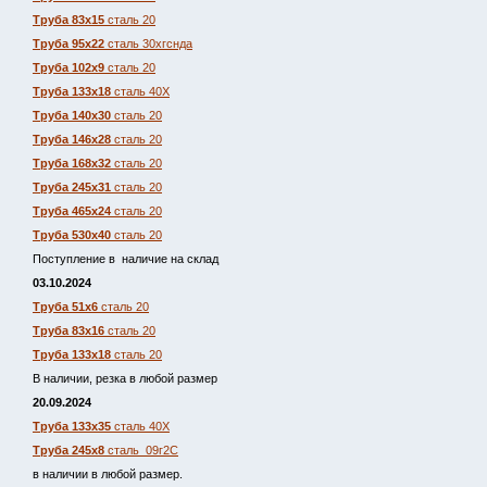
Труба 83х15
сталь 20
Труба 95х22
сталь 30хгснда
Труба 102х9
сталь 20
Труба 133х18
сталь 40Х
Труба 140х30
сталь 20
Труба 146х28
сталь 20
Труба 168х32
сталь 20
Труба 245х31
сталь 20
Труба 465х24
сталь 20
Труба 530х40
сталь 20
Поступление в наличие на склад
03.10.2024
Труба 51х6
сталь 20
Труба 83х16
сталь 20
Труба 133х18
сталь 20
В наличии, резка в любой размер
20.09.2024
Труба 133х35
сталь 40Х
Труба 245х8
сталь 09г2С
в наличии в любой размер.