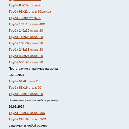
Труба 83х15
сталь 20
Труба 95х22
сталь 30хгснда
Труба 102х9
сталь 20
Труба 133х18
сталь 40Х
Труба 140х30
сталь 20
Труба 146х28
сталь 20
Труба 168х32
сталь 20
Труба 245х31
сталь 20
Труба 465х24
сталь 20
Труба 530х40
сталь 20
Поступление в наличие на склад
03.10.2024
Труба 51х6
сталь 20
Труба 83х16
сталь 20
Труба 133х18
сталь 20
В наличии, резка в любой размер
20.09.2024
Труба 133х35
сталь 40Х
Труба 245х8
сталь 09г2С
в наличии в любой размер.