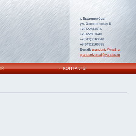
г. Екатеринбург
ул. Основинская 8
+79122814515
+79122807640
+7(343)2163640
+7(343)2166595
E-mail:
granduniv@mail.ru
granduniversal@yandex.ru
ИЙ
КОНТАКТЫ