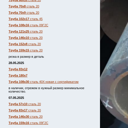
Труба 68х10
сталь 20
Труба 70х8
сталь 20
Труба 70х9
сталь 20
Труба 102х17
сталь 45
Труба 108х16
сталь 09Г2С
Труба 121х25
сталь 20
Труба 146х10
сталь 20
Труба 152х8
сталь 20
Труба 159х15
сталь 20
резка в размер в деталь
28.05.2025
Труба 83х12
Труба 180х7
Труба 108х30
сталь 40Х новая с сертификатом
в наличии, отрежем в нужный размер минимальное
количество.
07.05.2025
Труба 57х10
сталь 20
Труба 83х17
сталь 20
Труба 146х30
сталь 20
Труба 159х16
сталь 09Г2С