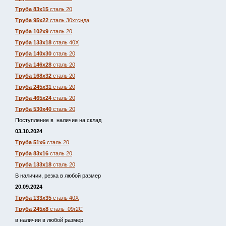
Труба 83х15
сталь 20
Труба 95х22
сталь 30хгснда
Труба 102х9
сталь 20
Труба 133х18
сталь 40Х
Труба 140х30
сталь 20
Труба 146х28
сталь 20
Труба 168х32
сталь 20
Труба 245х31
сталь 20
Труба 465х24
сталь 20
Труба 530х40
сталь 20
Поступление в наличие на склад
03.10.2024
Труба 51х6
сталь 20
Труба 83х16
сталь 20
Труба 133х18
сталь 20
В наличии, резка в любой размер
20.09.2024
Труба 133х35
сталь 40Х
Труба 245х8
сталь 09г2С
в наличии в любой размер.