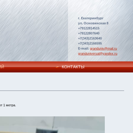
г. Екатеринбург
ул. Основинская 8
+79122814515
+79122807640
+7(343)2163640
+7(343)2166595
E-mail:
granduniv@mail.ru
granduniversal@yandex.ru
ИЙ
КОНТАКТЫ
т 1 метра.