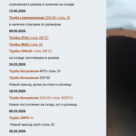
отрезанная в размер в наличии на складе
13.05.2026
Труба горячекатаная
203х35 сталь 25
в наличии отрезаем по размерам
08.05.2026
Трубы 27х6
сталь 09Г2С
Трубы 40х8
сталь 20
Трубы 194х16
сталь 09Г2С
на складе заготовками в размер
24.03.2026
Труба бесшовная
40*6 сталь 10
Труба бесшовная
325*30
Новый приход, резка на отрез в розницу
18.03.2026
Труба бесшовная
152х30 сталь 30ХГСА
Новое поступление на склад, опт и розница.
06.03.2026
Труба 108*8
г/к
Новый приход труб сталь 20
26.02.2026