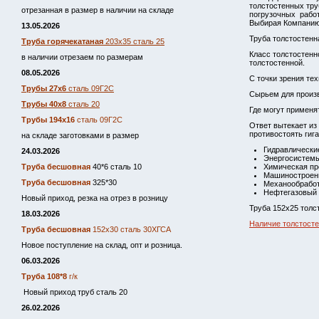
толстостенных тру
отрезанная в размер в наличии на складе
погрузочных работ
Выбирая Компанию
13.05.2026
Труба толстостенна
Труба горячекатаная
203х35 сталь 25
Класс толстостенн
в наличии отрезаем по размерам
толстостенной.
08.05.2026
С точки зрения те
Трубы 27х6
сталь 09Г2С
Сырьем для произв
Трубы 40х8
сталь 20
Где могут применя
Трубы 194х16
сталь 09Г2С
Ответ вытекает из
противостоять гиг
на складе заготовками в размер
Гидравлически
24.03.2026
Энергосистемы
Труба бесшовная
40*6 сталь 10
Химическая пр
Машиностроени
Труба бесшовная
325*30
Механообработ
Нефтегазовый 
Новый приход, резка на отрез в розницу
Труба 152х25 толс
18.03.2026
Наличие толстосте
Труба бесшовная
152х30 сталь 30ХГСА
Новое поступление на склад, опт и розница.
06.03.2026
Труба 108*8
г/к
Новый приход труб сталь 20
26.02.2026