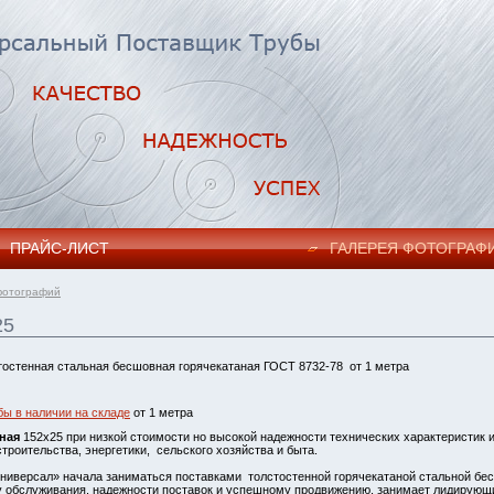
ПРАЙC-ЛИСТ
ГАЛЕРЕЯ ФОТОГРАФ
фотографий
25
тостенная стальная бесшовная горячекатаная ГОСТ 8732-78 от 1 метра
бы в наличии на складе
от 1 метра
ная
152х25 при низкой стоимости но высокой надежности технических характеристик
троительства, энергетики, сельского хозяйства и быта.
ниверсал» начала заниматься поставками толстостенной горячекатаной стальной бесш
у обслуживания, надежности поставок и успешному продвижению, занимает лидирующ