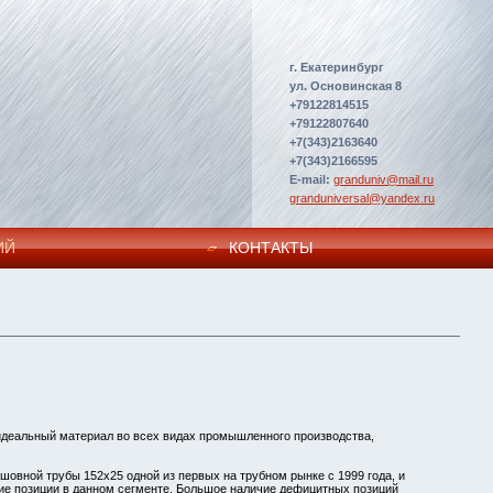
г. Екатеринбург
ул. Основинская 8
+79122814515
+79122807640
+7(343)2163640
+7(343)2166595
E-mail:
granduniv@mail.ru
granduniversal@yandex.ru
ИЙ
КОНТАКТЫ
 идеальный материал во всех видах промышленного производства,
овной трубы 152х25 одной из первых на трубном рынке с 1999 года, и
ие позиции в данном сегменте. Большое наличие дефицитных позиций