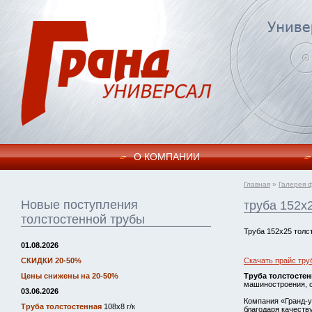
О КОМПАНИИ
Главная
»
Галерея 
Новые поступления
труба 152х
толстостенной трубы
Труба 152х25 толс
01.08.2026
СКИДКИ 20-50%
Скачать прайс тру
Цены снижены на 20-50%
Труба толстостен
машиностроения, с
03.06.2026
Компания «Гранд-у
Труба толстостенная
108х8 г/к
благодаря качеств