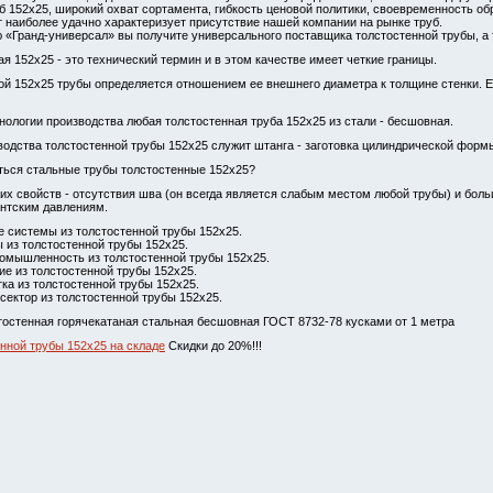
б 152х25, широкий охват сортамента, гибкость ценовой политики, своевременность об
 наиболее удачно характеризует присутствие нашей компании на рынке труб.
 «Гранд-универсал» вы получите универсального поставщика толстостенной трубы,
я 152х25 - это технический термин и в этом качестве имеет четкие границы.
ой 152х25 трубы определяется отношением ее внешнего диаметра к толщине стенки. Ес
хнологии производства любая толстостенная труба 152х25 из стали - бесшовная.
одства толстостенной трубы 152х25 служит штанга - заготовка цилиндрической форм
ться стальные трубы толстостенные 152х25?
 их свойств - отсутствия шва (он всегда является слабым местом любой трубы) и бол
антским давлениям.
е системы из толстостенной трубы 152х25.
 из толстостенной трубы 152х25.
омышленность из толстостенной трубы 152х25.
е из толстостенной трубы 152х25.
ка из толстостенной трубы 152х25.
сектор из толстостенной трубы 152х25.
тостенная горячекатаная стальная бесшовная ГОСТ 8732-78 кусками от 1 метра
нной трубы 152х25 на складе
Скидки до 20%!!!