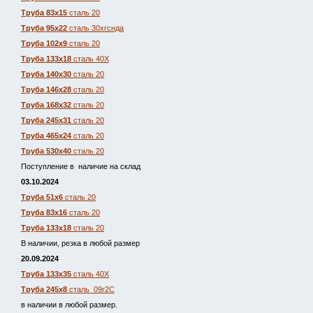
Труба 83х15
сталь 20
Труба 95х22
сталь 30хгснда
Труба 102х9
сталь 20
Труба 133х18
сталь 40Х
Труба 140х30
сталь 20
Труба 146х28
сталь 20
Труба 168х32
сталь 20
Труба 245х31
сталь 20
Труба 465х24
сталь 20
Труба 530х40
сталь 20
Поступление в наличие на склад
03.10.2024
Труба 51х6
сталь 20
Труба 83х16
сталь 20
Труба 133х18
сталь 20
В наличии, резка в любой размер
20.09.2024
Труба 133х35
сталь 40Х
Труба 245х8
сталь 09г2С
в наличии в любой размер.