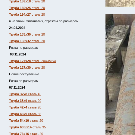
Труба 159х18
сталь 20
Труба 159х25
сталь 20
Труба 194х27
сталь 20
в наличии, химанализ, отрежем по размерам.
24.04.2024
Труба 133х30
сталь 20
Труба 133х32
сталь 20
Резка по размерам
08.11.2024
Труба 127х28
сталь 20Х3МВФ
Труба 127х30
сталь 20
Новое поступление
Резка по размерам.
07.11.2024
Труба 32х8
сталь 45
Труба 38х9
сталь 20
Труба 42х4
сталь 20
Труба 45х9
сталь 35
Труба 54х10
сталь 20
Труба 63,5х14
сталь 35
Труба 76х16
сталь 20