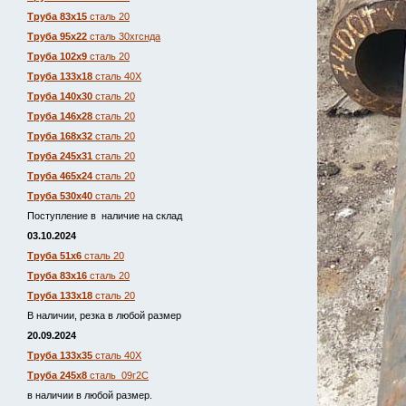
Труба 83х15
сталь 20
Труба 95х22
сталь 30хгснда
Труба 102х9
сталь 20
Труба 133х18
сталь 40Х
Труба 140х30
сталь 20
Труба 146х28
сталь 20
Труба 168х32
сталь 20
Труба 245х31
сталь 20
Труба 465х24
сталь 20
Труба 530х40
сталь 20
Поступление в наличие на склад
03.10.2024
Труба 51х6
сталь 20
Труба 83х16
сталь 20
Труба 133х18
сталь 20
В наличии, резка в любой размер
20.09.2024
Труба 133х35
сталь 40Х
Труба 245х8
сталь 09г2С
в наличии в любой размер.