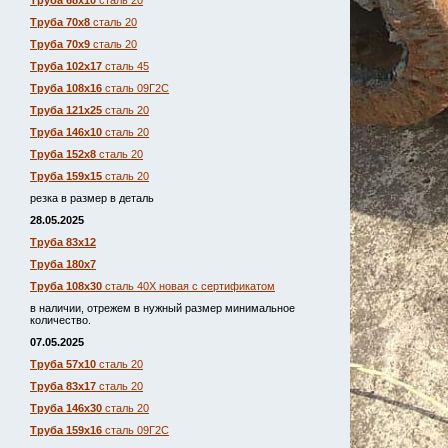
Труба 68х10
сталь 20
Труба 70х8
сталь 20
Труба 70х9
сталь 20
Труба 102х17
сталь 45
Труба 108х16
сталь 09Г2С
Труба 121х25
сталь 20
Труба 146х10
сталь 20
Труба 152х8
сталь 20
Труба 159х15
сталь 20
резка в размер в деталь
28.05.2025
Труба 83х12
Труба 180х7
Труба 108х30
сталь 40Х новая с сертификатом
в наличии, отрежем в нужный размер минимальное
количество.
07.05.2025
Труба 57х10
сталь 20
Труба 83х17
сталь 20
Труба 146х30
сталь 20
Труба 159х16
сталь 09Г2С