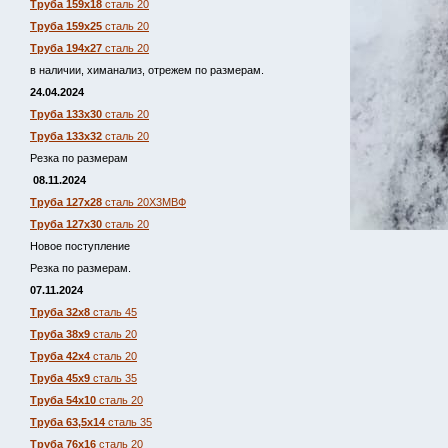
Труба 159х18
сталь 20
Труба 159х25
сталь 20
Труба 194х27
сталь 20
в наличии, химанализ, отрежем по размерам.
24.04.2024
Труба 133х30
сталь 20
Труба 133х32
сталь 20
Резка по размерам
08.11.2024
Труба 127х28
сталь 20Х3МВФ
Труба 127х30
сталь 20
Новое поступление
Резка по размерам.
07.11.2024
Труба 32х8
сталь 45
Труба 38х9
сталь 20
Труба 42х4
сталь 20
Труба 45х9
сталь 35
Труба 54х10
сталь 20
Труба 63,5х14
сталь 35
Труба 76х16
сталь 20