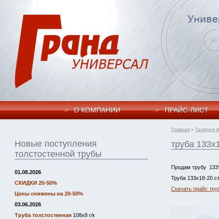
О КОМПАНИИ
ПРАЙC-ЛИСТ
Главная
»
Галерея 
Новые поступления
труба 133х
толстостенной трубы
Продам трубу 133*
01.08.2026
Труба 133х18-20 с
СКИДКИ 20-50%
Скачать прайс тру
Цены снижены на 20-50%
03.06.2026
Труба толстостенная
108х8 г/к