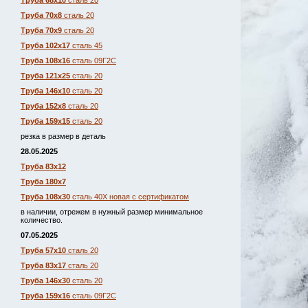
Труба 68х10
сталь 20
Труба 70х8
сталь 20
Труба 70х9
сталь 20
Труба 102х17
сталь 45
Труба 108х16
сталь 09Г2С
Труба 121х25
сталь 20
Труба 146х10
сталь 20
Труба 152х8
сталь 20
Труба 159х15
сталь 20
резка в размер в деталь
28.05.2025
Труба 83х12
Труба 180х7
Труба 108х30
сталь 40Х новая с сертификатом
в наличии, отрежем в нужный размер минимальное
количество.
07.05.2025
Труба 57х10
сталь 20
Труба 83х17
сталь 20
Труба 146х30
сталь 20
Труба 159х16
сталь 09Г2С