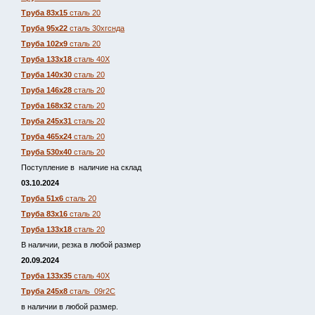
Труба 83х15
сталь 20
Труба 95х22
сталь 30хгснда
Труба 102х9
сталь 20
Труба 133х18
сталь 40Х
Труба 140х30
сталь 20
Труба 146х28
сталь 20
Труба 168х32
сталь 20
Труба 245х31
сталь 20
Труба 465х24
сталь 20
Труба 530х40
сталь 20
Поступление в наличие на склад
03.10.2024
Труба 51х6
сталь 20
Труба 83х16
сталь 20
Труба 133х18
сталь 20
В наличии, резка в любой размер
20.09.2024
Труба 133х35
сталь 40Х
Труба 245х8
сталь 09г2С
в наличии в любой размер.