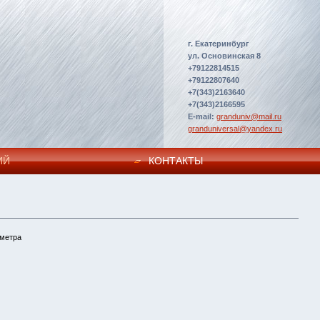
г. Екатеринбург
ул. Основинская 8
+79122814515
+79122807640
+7(343)2163640
+7(343)2166595
E-mail:
granduniv@mail.ru
granduniversal@yandex.ru
ИЙ
КОНТАКТЫ
 метра