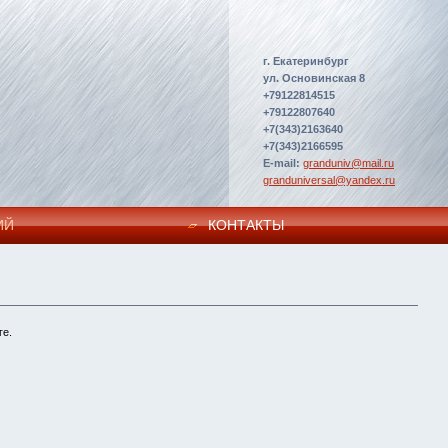
г. Екатеринбург
ул. Основинская 8
+79122814515
+79122807640
+7(343)2163640
+7(343)2166595
E-mail:
granduniv@mail.ru
granduniversal@yandex.ru
ИЙ
КОНТАКТЫ
ге.