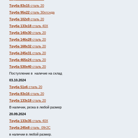
Труба 83х15
сталь 20
Труба 95х22
сталь 30хгснда
Труба 102х9
сталь 20
Труба 133х18
сталь 40Х
Труба 140х30
сталь 20
Труба 146х28
сталь 20
Труба 168х32
сталь 20
Труба 245х31
сталь 20
Труба 465х24
сталь 20
Труба 530х40
сталь 20
Поступление в наличие на склад
03.10.2024
Труба 51х6
сталь 20
Труба 83х16
сталь 20
Труба 133х18
сталь 20
В наличии, резка в любой размер
20.09.2024
Труба 133х35
сталь 40Х
Труба 245х8
сталь 09г2С
в наличии в любой размер.