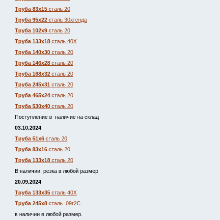
Труба 83х15
сталь 20
Труба 95х22
сталь 30хгснда
Труба 102х9
сталь 20
Труба 133х18
сталь 40Х
Труба 140х30
сталь 20
Труба 146х28
сталь 20
Труба 168х32
сталь 20
Труба 245х31
сталь 20
Труба 465х24
сталь 20
Труба 530х40
сталь 20
Поступление в наличие на склад
03.10.2024
Труба 51х6
сталь 20
Труба 83х16
сталь 20
Труба 133х18
сталь 20
В наличии, резка в любой размер
20.09.2024
Труба 133х35
сталь 40Х
Труба 245х8
сталь 09г2С
в наличии в любой размер.