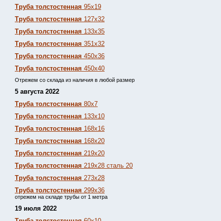
Труба толстостенная
95х19
Труба толстостенная
127х32
Труба толстостенная
133х35
Труба толстостенная
351х32
Труба толстостенная
450х36
Труба толстостенная
450х40
Отрежем со склада из наличия в любой размер
5 августа 2022
Труба толстостенная
80х7
Труба толстостенная
133х10
Труба толстостенная
168х16
Труба толстостенная
168х20
Труба толстостенная
219х20
Труба толстостенная
219х28 сталь 20
Труба толстостенная
273х28
Труба толстостенная
299х36
отрежем на складе трубы от 1 метра
19 июля 2022
Труба толстостенная
60х10