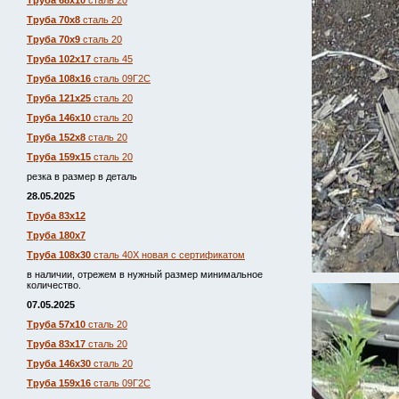
Труба 68х10
сталь 20
Труба 70х8
сталь 20
Труба 70х9
сталь 20
Труба 102х17
сталь 45
Труба 108х16
сталь 09Г2С
Труба 121х25
сталь 20
Труба 146х10
сталь 20
Труба 152х8
сталь 20
Труба 159х15
сталь 20
резка в размер в деталь
28.05.2025
Труба 83х12
Труба 180х7
Труба 108х30
сталь 40Х новая с сертификатом
в наличии, отрежем в нужный размер минимальное
количество.
07.05.2025
Труба 57х10
сталь 20
Труба 83х17
сталь 20
Труба 146х30
сталь 20
Труба 159х16
сталь 09Г2С