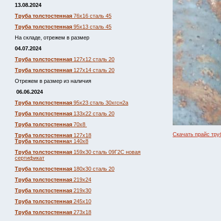
13.08.2024
Труба толстостенная
76х16 сталь 45
Труба толстостенная
95х13 сталь 45
На складе, отрежем в размер
04.07.2024
Труба толстостенная
127х12 сталь 20
Труба толстостенная
127х14 сталь 20
Отрежем в размер из наличия
06.06.2024
Труба толстостенная
95х23 сталь 30хгсн2а
Труба толстостенная
133х22 сталь 20
Труба толстостенная
70х8
Скачать прайс тру
Труба толстостенная
127х18
Труба толстостенна
я 140х8
Труба толстостенная
159х30 сталь 09Г2С новая
сертификат
Труба толстостенная
180х30 сталь 20
Труба толстостенная
219х24
Труба толстостенная
219х30
Труба толстостенная
245х10
Труба толстостенная
273х18