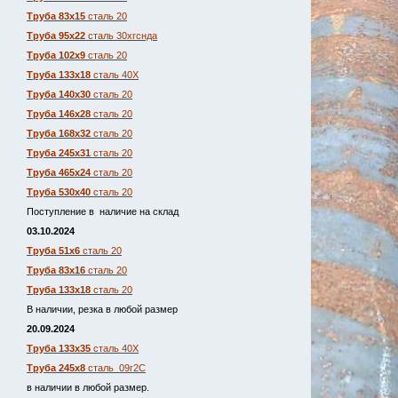
Труба 83х15
сталь 20
Труба 95х22
сталь 30хгснда
Труба 102х9
сталь 20
Труба 133х18
сталь 40Х
Труба 140х30
сталь 20
Труба 146х28
сталь 20
Труба 168х32
сталь 20
Труба 245х31
сталь 20
Труба 465х24
сталь 20
Труба 530х40
сталь 20
Поступление в наличие на склад
03.10.2024
Труба 51х6
сталь 20
Труба 83х16
сталь 20
Труба 133х18
сталь 20
В наличии, резка в любой размер
20.09.2024
Труба 133х35
сталь 40Х
Труба 245х8
сталь 09г2С
в наличии в любой размер.