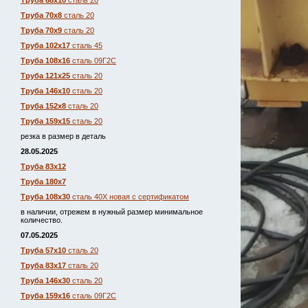
Труба 68х10
сталь 20
Труба 70х8
сталь 20
Труба 70х9
сталь 20
Труба 102х17
сталь 45
Труба 108х16
сталь 09Г2С
Труба 121х25
сталь 20
Труба 146х10
сталь 20
Труба 152х8
сталь 20
Труба 159х15
сталь 20
резка в размер в деталь
28.05.2025
Труба 83х12
Труба 180х7
Труба 108х30
сталь 40Х новая с сертификатом
в наличии, отрежем в нужный размер минимальное
количество.
07.05.2025
Труба 57х10
сталь 20
Труба 83х17
сталь 20
Труба 146х30
сталь 20
Труба 159х16
сталь 09Г2С