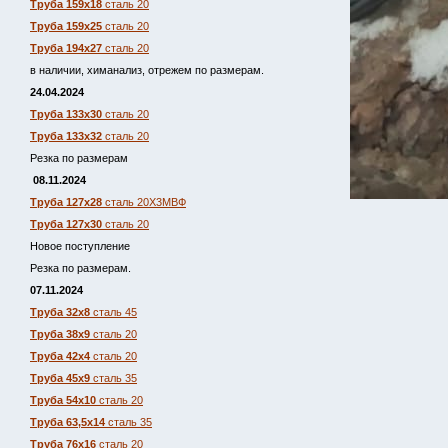
Труба 159х18
сталь 20
Труба 159х25
сталь 20
Труба 194х27
сталь 20
в наличии, химанализ, отрежем по размерам.
24.04.2024
Труба 133х30
сталь 20
Труба 133х32
сталь 20
Резка по размерам
08.11.2024
Труба 127х28
сталь 20Х3МВФ
Труба 127х30
сталь 20
Новое поступление
Резка по размерам.
07.11.2024
Труба 32х8
сталь 45
Труба 38х9
сталь 20
Труба 42х4
сталь 20
Труба 45х9
сталь 35
Труба 54х10
сталь 20
Труба 63,5х14
сталь 35
Труба 76х16
сталь 20