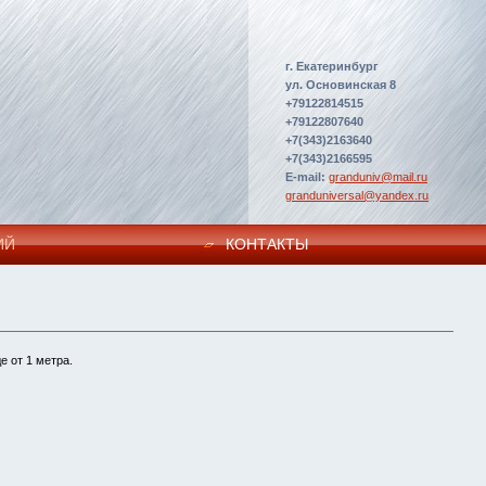
г. Екатеринбург
ул. Основинская 8
+79122814515
+79122807640
+7(343)2163640
+7(343)2166595
E-mail:
granduniv@mail.ru
granduniversal@yandex.ru
ИЙ
КОНТАКТЫ
е от 1 метра.