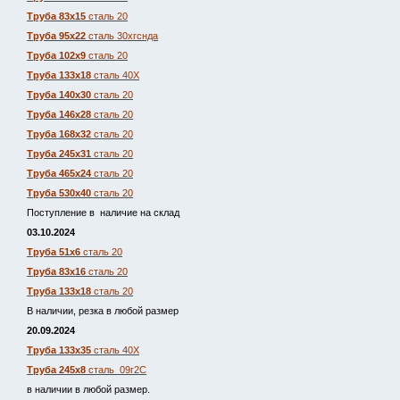
Труба 83х15
сталь 20
Труба 95х22
сталь 30хгснда
Труба 102х9
сталь 20
Труба 133х18
сталь 40Х
Труба 140х30
сталь 20
Труба 146х28
сталь 20
Труба 168х32
сталь 20
Труба 245х31
сталь 20
Труба 465х24
сталь 20
Труба 530х40
сталь 20
Поступление в наличие на склад
03.10.2024
Труба 51х6
сталь 20
Труба 83х16
сталь 20
Труба 133х18
сталь 20
В наличии, резка в любой размер
20.09.2024
Труба 133х35
сталь 40Х
Труба 245х8
сталь 09г2С
в наличии в любой размер.