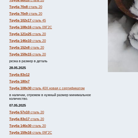
Труба 68х10
сталь 20
Труба 70х8
сталь 20
Труба 70х9
сталь 20
Труба 102х17
сталь 45
Труба 108х16
сталь 09Г2С
Труба 121х25
сталь 20
Труба 146х10
сталь 20
Труба 152х8
сталь 20
Труба 159х15
сталь 20
резка в размер в деталь
28.05.2025
Труба 83х12
Труба 180х7
Труба 108х30
сталь 40Х новая с сертификатом
в наличии, отрежем в нужный размер минимальное
количество.
07.05.2025
Труба 57х10
сталь 20
Труба 83х17
сталь 20
Труба 146х30
сталь 20
Труба 159х16
сталь 09Г2С