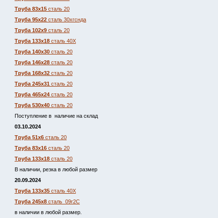
Труба 83х15
сталь 20
Труба 95х22
сталь 30хгснда
Труба 102х9
сталь 20
Труба 133х18
сталь 40Х
Труба 140х30
сталь 20
Труба 146х28
сталь 20
Труба 168х32
сталь 20
Труба 245х31
сталь 20
Труба 465х24
сталь 20
Труба 530х40
сталь 20
Поступление в наличие на склад
03.10.2024
Труба 51х6
сталь 20
Труба 83х16
сталь 20
Труба 133х18
сталь 20
В наличии, резка в любой размер
20.09.2024
Труба 133х35
сталь 40Х
Труба 245х8
сталь 09г2С
в наличии в любой размер.