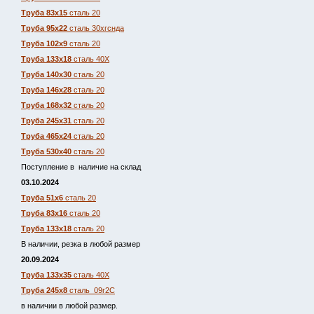
Труба 83х15
сталь 20
Труба 95х22
сталь 30хгснда
Труба 102х9
сталь 20
Труба 133х18
сталь 40Х
Труба 140х30
сталь 20
Труба 146х28
сталь 20
Труба 168х32
сталь 20
Труба 245х31
сталь 20
Труба 465х24
сталь 20
Труба 530х40
сталь 20
Поступление в наличие на склад
03.10.2024
Труба 51х6
сталь 20
Труба 83х16
сталь 20
Труба 133х18
сталь 20
В наличии, резка в любой размер
20.09.2024
Труба 133х35
сталь 40Х
Труба 245х8
сталь 09г2С
в наличии в любой размер.