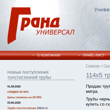
О КОМПАНИИ
ПРАЙC-ЛИСТ
Главная
»
Гал
Новые поступления
114х5 т
толстостенной трубы
Продаю труб
01.08.2026
метра.
СКИДКИ 20-50%
Цены снижены на 20-50%
Трубы черн
03.06.2026
купить со ск
Труба толстостенная
108х8 г/к