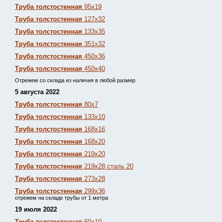
Труба толстостенная
95х19
Труба толстостенная
127х32
Труба толстостенная
133х35
Труба толстостенная
351х32
Труба толстостенная
450х36
Труба толстостенная
450х40
Отрежем со склада из наличия в любой размер
5 августа 2022
Труба толстостенная
80х7
Труба толстостенная
133х10
Труба толстостенная
168х16
Труба толстостенная
168х20
Труба толстостенная
219х20
Труба толстостенная
219х28 сталь 20
Труба толстостенная
273х28
Труба толстостенная
299х36
отрежем на складе трубы от 1 метра
19 июля 2022
Труба толстостенная
60х10