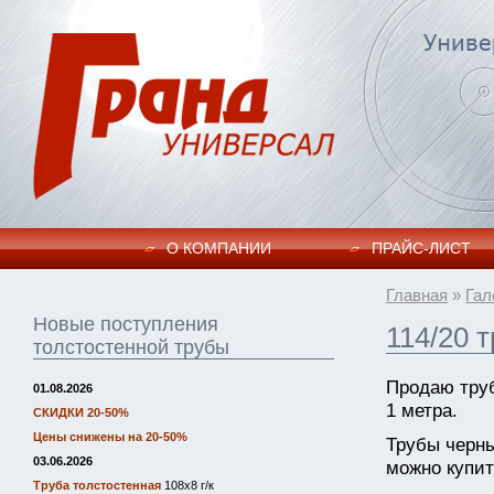
О КОМПАНИИ
ПРАЙC-ЛИСТ
Главная
»
Гал
Новые поступления
114/20 
толстостенной трубы
Продаю труб
01.08.2026
1 метра.
СКИДКИ 20-50%
Цены снижены на 20-50%
Трубы черн
03.06.2026
можно купит
Труба толстостенная
108х8 г/к