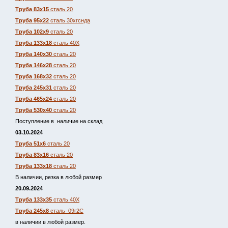
Труба 83х15
сталь 20
Труба 95х22
сталь 30хгснда
Труба 102х9
сталь 20
Труба 133х18
сталь 40Х
Труба 140х30
сталь 20
Труба 146х28
сталь 20
Труба 168х32
сталь 20
Труба 245х31
сталь 20
Труба 465х24
сталь 20
Труба 530х40
сталь 20
Поступление в наличие на склад
03.10.2024
Труба 51х6
сталь 20
Труба 83х16
сталь 20
Труба 133х18
сталь 20
В наличии, резка в любой размер
20.09.2024
Труба 133х35
сталь 40Х
Труба 245х8
сталь 09г2С
в наличии в любой размер.