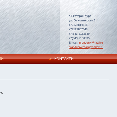
г. Екатеринбург
ул. Основинская 8
+79122814515
+79122807640
+7(343)2163640
+7(343)2166595
E-mail:
granduniv@mail.ru
granduniversal@yandex.ru
ИЙ
КОНТАКТЫ
а.